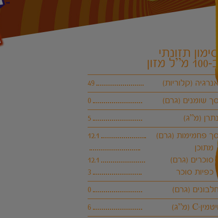
ימון תזונתי
100 מ”ל מזון
נרגיה (קלוריות)
49
פאנטה משיק את הבקב
טעם אהוב- רק שהבקבו
ך שומנים (גרם)
0
שלנו מסובבים ואתם מ
מהמשקה המוגז, הטעים
תרן (מ”ג)
5
ך פחמימות (גרם)
12.1
מתוכן
סוכרים (גרם)
12.1
כפיות סוכר
3
לבונים (גרם)
0
יטמין-C (מ”ג)
6