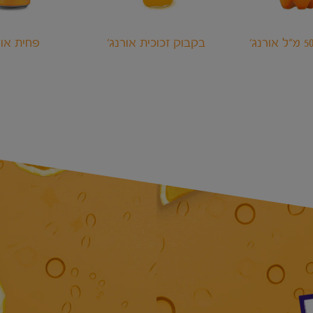
'בקבוק זכוכית אורנג
'פחית או