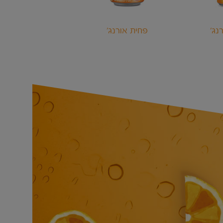
רנג
'פחית אורנג
בקבוק 1.5 ליטר אקזוטי