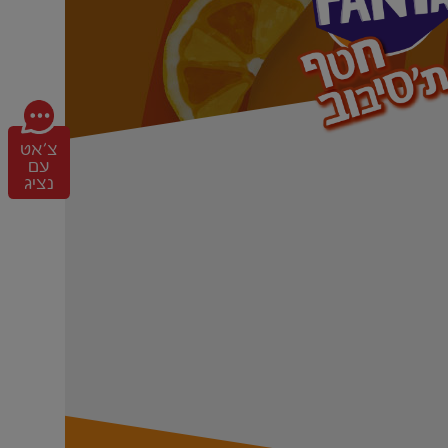
צ'אט
עם
וק המסובב החדש! כן, זה עדיין אותו
נציג
ק חטף ת'סיבוב! מהיום, כל הבקבוקים
וזמנים לחפש אותם וליהנות כמו תמיד
 והמרענן!