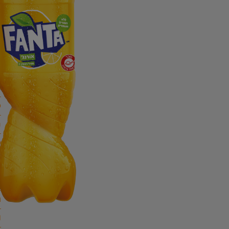
ס
ב-
א
ס
נ
ס
ח
ו