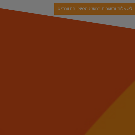
לשאלות ותשובות בנושא הסימון התזונתי »